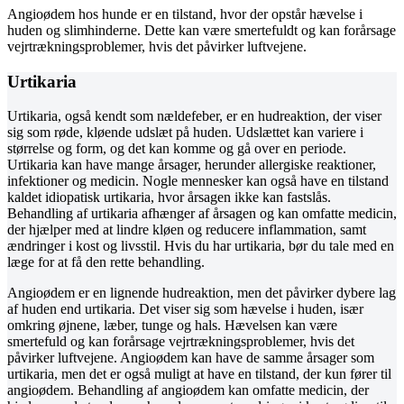
Angioødem hos hunde er en tilstand, hvor der opstår hævelse i
huden og slimhinderne. Dette kan være smertefuldt og kan forårsage
vejrtrækningsproblemer, hvis det påvirker luftvejene.
Urtikaria
Urtikaria, også kendt som nældefeber, er en hudreaktion, der viser
sig som røde, kløende udslæt på huden. Udslættet kan variere i
størrelse og form, og det kan komme og gå over en periode.
Urtikaria kan have mange årsager, herunder allergiske reaktioner,
infektioner og medicin. Nogle mennesker kan også have en tilstand
kaldet idiopatisk urtikaria, hvor årsagen ikke kan fastslås.
Behandling af urtikaria afhænger af årsagen og kan omfatte medicin,
der hjælper med at lindre kløen og reducere inflammation, samt
ændringer i kost og livsstil. Hvis du har urtikaria, bør du tale med en
læge for at få den rette behandling.
Angioødem er en lignende hudreaktion, men det påvirker dybere lag
af huden end urtikaria. Det viser sig som hævelse i huden, især
omkring øjnene, læber, tunge og hals. Hævelsen kan være
smertefuld og kan forårsage vejrtrækningsproblemer, hvis det
påvirker luftvejene. Angioødem kan have de samme årsager som
urtikaria, men det er også muligt at have en tilstand, der kun fører til
angioødem. Behandling af angioødem kan omfatte medicin, der