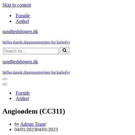
Skip to content
Forside
Artikel
sundhedsbogen.dk
fælles dansk diagnoseregister for kæledyr
Search
for...
sundhedsbogen.dk
fælles dansk diagnoseregister for kæledyr
Navigation
Menu
Navigation
Menu
Forside
Artikel
Angioødem (CC311)
by
Admin Team
04/01/2023
04/01/2023