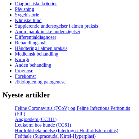
Diagnostiske kriterier
Påvisning
Sygehistorie
Kliniske fund
Supplerende undersøgelser i almen praksis
Andre parakliniske undersøgelser
Differentialdiagnoser
Behandlingsmål
Håndtering i almen praksis
Medicinsk behandling
Kirurgi
Anden behandling
Prognose
Forekomst
Ætiologien og patogenese
Nyeste artikler
Feline Coronavirus (FCoV) og Feline Infectious Peritonitis
(FIP)
Angioødem (CC311)
Leukæmi hos hunde (CC61)
Hudfoldsbetændelse (Intertrigo / Hudfoldsdermatitis)
Fedthale (Supracaudal Kirtel-Hyperplasi)